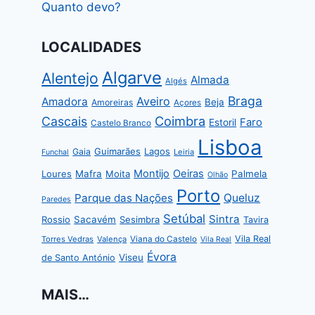
Quanto devo?
LOCALIDADES
Algarve
Alentejo
Almada
Algés
Braga
Aveiro
Amadora
Beja
Amoreiras
Açores
Coimbra
Cascais
Faro
Estoril
Castelo Branco
Lisboa
Guimarães
Lagos
Gaia
Leiria
Funchal
Montijo
Oeiras
Loures
Mafra
Moita
Palmela
Olhão
Porto
Parque das Nações
Queluz
Paredes
Setúbal
Sintra
Rossio
Sacavém
Sesimbra
Tavira
Vila Real
Torres Vedras
Valença
Viana do Castelo
Vila Real
Évora
Viseu
de Santo António
MAIS…