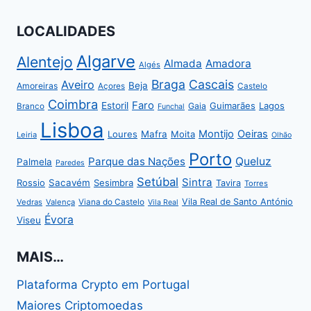
LOCALIDADES
Algarve
Alentejo
Almada
Amadora
Algés
Braga
Cascais
Aveiro
Beja
Amoreiras
Açores
Castelo
Coimbra
Faro
Estoril
Guimarães
Lagos
Gaia
Branco
Funchal
Lisboa
Montijo
Oeiras
Loures
Mafra
Moita
Leiria
Olhão
Porto
Parque das Nações
Queluz
Palmela
Paredes
Setúbal
Sintra
Rossio
Sacavém
Sesimbra
Tavira
Torres
Vila Real de Santo António
Vedras
Valença
Viana do Castelo
Vila Real
Évora
Viseu
MAIS…
Plataforma Crypto em Portugal
Maiores Criptomoedas