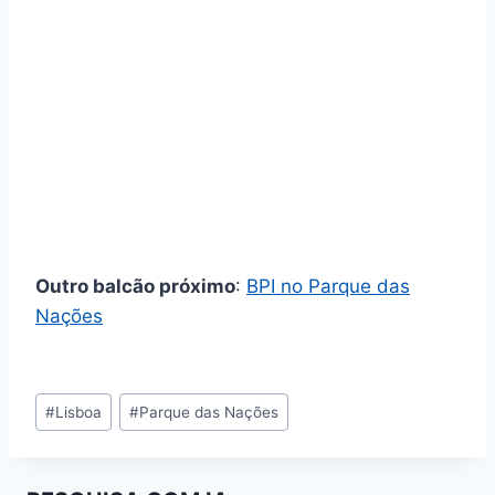
Outro balcão próximo
:
BPI no Parque das
Nações
Tags
#
Lisboa
#
Parque das Nações
de
Entradas: