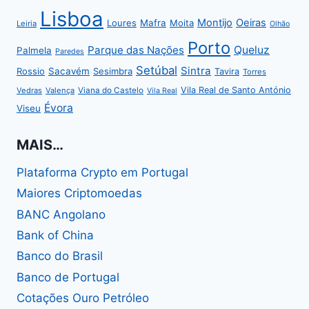
Lisboa
Montijo
Oeiras
Loures
Mafra
Moita
Leiria
Olhão
Porto
Parque das Nações
Queluz
Palmela
Paredes
Setúbal
Sintra
Rossio
Sacavém
Sesimbra
Tavira
Torres
Vila Real de Santo António
Vedras
Valença
Viana do Castelo
Vila Real
Évora
Viseu
MAIS…
Plataforma Crypto em Portugal
Maiores Criptomoedas
BANC Angolano
Bank of China
Banco do Brasil
Banco de Portugal
Cotações Ouro Petróleo