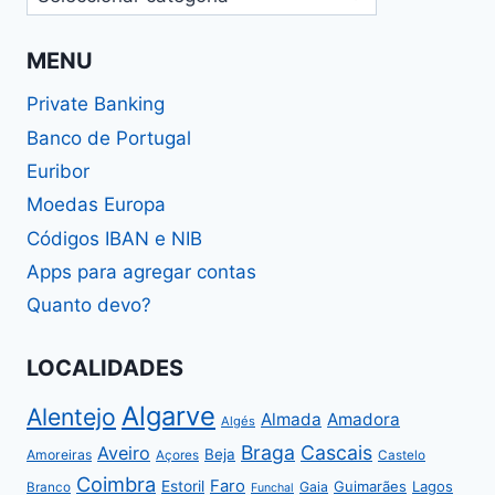
MENU
Private Banking
Banco de Portugal
Euribor
Moedas Europa
Códigos IBAN e NIB
Apps para agregar contas
Quanto devo?
LOCALIDADES
Algarve
Alentejo
Almada
Amadora
Algés
Braga
Cascais
Aveiro
Beja
Amoreiras
Açores
Castelo
Coimbra
Faro
Estoril
Guimarães
Lagos
Gaia
Branco
Funchal