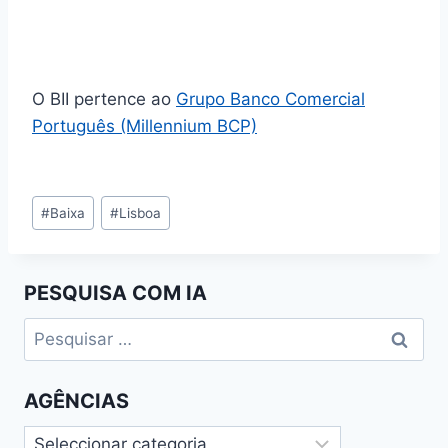
O BII pertence ao
Grupo Banco Comercial
Português (Millennium BCP)
Tags
#
Baixa
#
Lisboa
de
Entradas:
PESQUISA COM IA
Pesquisar
por:
AGÊNCIAS
Agências