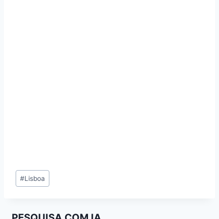
Tags
#
Lisboa
de
Entradas:
PESQUISA COM IA