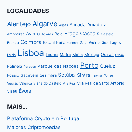
LOCALIDADES
Algarve
Alentejo
Almada
Amadora
Algés
Braga
Cascais
Aveiro
Beja
Amoreiras
Açores
Castelo
Coimbra
Faro
Estoril
Guimarães
Lagos
Gaia
Branco
Funchal
Lisboa
Montijo
Oeiras
Loures
Mafra
Moita
Leiria
Olhão
Porto
Parque das Nações
Queluz
Palmela
Paredes
Setúbal
Sintra
Rossio
Sacavém
Sesimbra
Tavira
Torres
Vila Real de Santo António
Vedras
Valença
Viana do Castelo
Vila Real
Évora
Viseu
MAIS…
Plataforma Crypto em Portugal
Maiores Criptomoedas