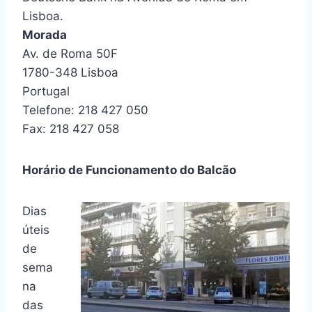
Lisboa.
Morada
Av. de Roma 50F
1780-348 Lisboa
Portugal
Telefone: 218 427 050
Fax: 218 427 058
Horário de Funcionamento do Balcão
Dias
úteis
de
sema
na
das