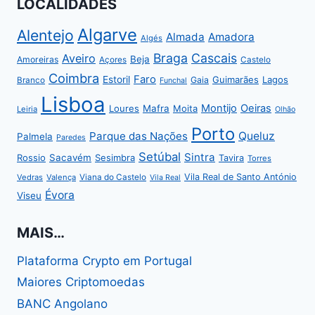
LOCALIDADES
Algarve
Alentejo
Almada
Amadora
Algés
Braga
Cascais
Aveiro
Beja
Amoreiras
Açores
Castelo
Coimbra
Faro
Estoril
Guimarães
Lagos
Gaia
Branco
Funchal
Lisboa
Montijo
Oeiras
Loures
Mafra
Moita
Leiria
Olhão
Porto
Parque das Nações
Queluz
Palmela
Paredes
Setúbal
Sintra
Rossio
Sacavém
Sesimbra
Tavira
Torres
Vila Real de Santo António
Vedras
Valença
Viana do Castelo
Vila Real
Évora
Viseu
MAIS…
Plataforma Crypto em Portugal
Maiores Criptomoedas
BANC Angolano