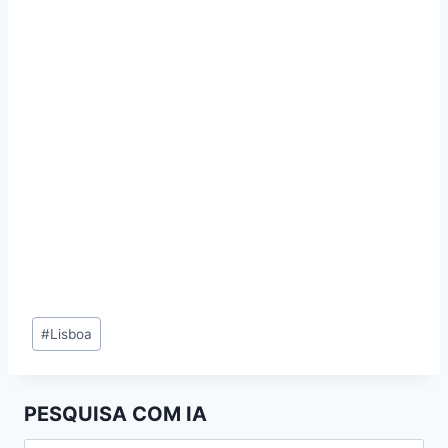
Tags
#
Lisboa
de
Entradas:
PESQUISA COM IA