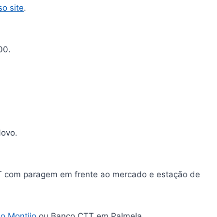
o site
.
00.
Novo.
ST com paragem em frente ao mercado e estação de
o Montijo
ou Banco CTT em Palmela.