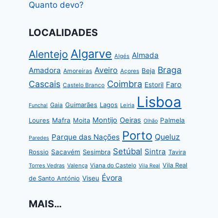
Quanto devo?
LOCALIDADES
Algarve
Alentejo
Almada
Algés
Braga
Aveiro
Amadora
Beja
Amoreiras
Açores
Coimbra
Cascais
Faro
Estoril
Castelo Branco
Lisboa
Guimarães
Lagos
Gaia
Leiria
Funchal
Montijo
Oeiras
Loures
Mafra
Moita
Palmela
Olhão
Porto
Parque das Nações
Queluz
Paredes
Setúbal
Sintra
Rossio
Sacavém
Sesimbra
Tavira
Vila Real
Torres Vedras
Valença
Viana do Castelo
Vila Real
Évora
Viseu
de Santo António
MAIS…