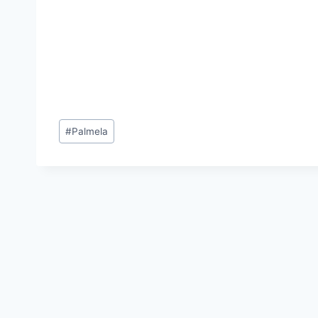
Tags
#
Palmela
de
Entradas: