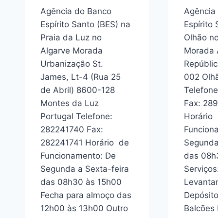
Agência do Banco
Agência
Espírito Santo (BES) na
Espírito
Praia da Luz no
Olhão no
Algarve Morada
Morada 
Urbanização St.
Repúblic
James, Lt-4 (Rua 25
002 Olhã
de Abril) 8600-128
Telefon
Montes da Luz
Fax: 28
Portugal Telefone:
Horário
282241740 Fax:
Funcion
282241741 Horário de
Segunda 
Funcionamento: De
das 08h
Segunda a Sexta-feira
Serviço
das 08h30 às 15h00
Levanta
Fecha para almoço das
Depósito
12h00 às 13h00 Outro
Balcões