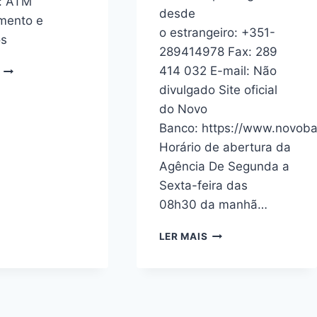
s: ATM
desde
mento e
o estrangeiro: +351-
os
289414978 Fax: 289
BES
414 032 E-mail: Não
EM
divulgado Site oficial
ALJEZUR
do Novo
NO
Banco: https://www.novoba
ALGARVE
Horário de abertura da
Agência De Segunda a
Sexta-feira das
08h30 da manhã…
AGÊNCIA
LER MAIS
DO
NOVO
BANCO
EM
LOULÉ