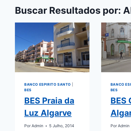
Buscar Resultados por:
A
BANCO ESPIRITO SANTO
|
BANCO ES
BES
BES
BES Praia da
BES 
Luz Algarve
Alga
Por
Admin
5 Julho, 2014
Por
Admin