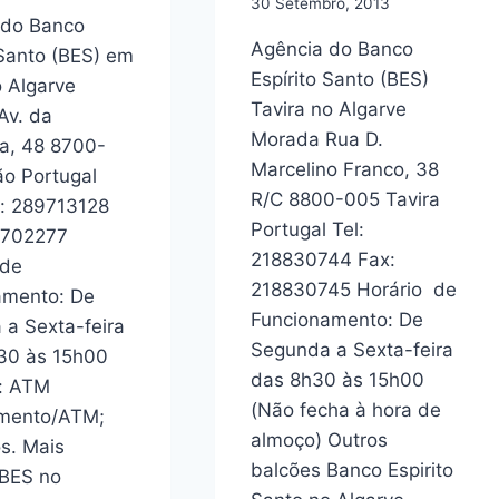
30 Setembro, 2013
 do Banco
Agência do Banco
 Santo (BES) em
Espírito Santo (BES)
 Algarve
Tavira no Algarve
Av. da
Morada Rua D.
a, 48 8700-
Marcelino Franco, 38
o Portugal
R/C 8800-005 Tavira
e: 289713128
Portugal Tel:
9702277
218830744 Fax:
 de
218830745 Horário de
amento: De
Funcionamento: De
a Sexta-feira
Segunda a Sexta-feira
30 às 15h00
das 8h30 às 15h00
s: ATM
(Não fecha à hora de
mento/ATM;
almoço) Outros
s. Mais
balcões Banco Espirito
 BES no