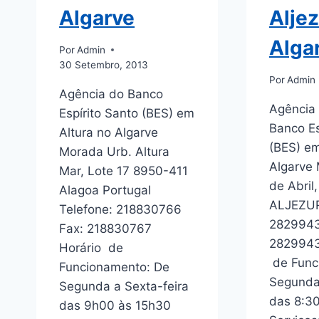
Algarve
Aljez
Alga
Por
Admin
30 Setembro, 2013
Por
Admin
Agência do Banco
Agência
Espírito Santo (BES) em
Banco Es
Altura no Algarve
(BES) em
Morada Urb. Altura
Algarve
Mar, Lote 17 8950-411
de Abril
Alagoa Portugal
ALJEZUR
Telefone: 218830766
2829943
Fax: 218830767
2829943
Horário de
de Func
Funcionamento: De
Segunda 
Segunda a Sexta-feira
das 8:30
das 9h00 às 15h30