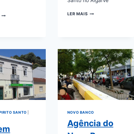
Santo no Algarve
BES
LER MAIS
BES
TAVIRA
OLHÃO
ALGARVE
ALGARVE
PIRITO SANTO
|
NOVO BANCO
Agência do
em