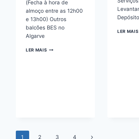
Serviço
(Fecha à hora de
Levanta
almoço entre as 12h00
Depósit
e 13h00) Outros
balcões BES no
LER MAIS
Algarve
BES
LER MAIS
ALTURA
ALGARVE
Navegação
Next
1
2
3
4