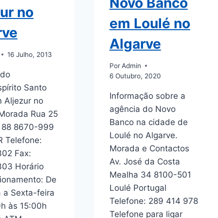
Novo Banco
ur no
em Loulé no
rve
Algarve
16 Julho, 2013
Por
Admin
 do
6 Outubro, 2020
pírito Santo
Informação sobre a
 Aljezur no
agência do Novo
 Morada Rua 25
Banco na cidade de
, 88 8670-999
Loulé no Algarve.
 Telefone:
Morada e Contactos
02 Fax:
Av. José da Costa
03 Horário
Mealha 34 8100-501
ionamento: De
Loulé Portugal
a Sexta-feira
Telefone: 289 414 978
h às 15:00h
Telefone para ligar