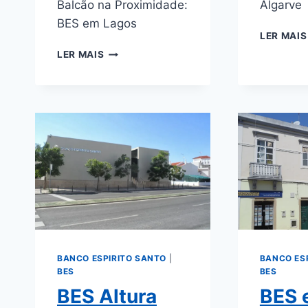
Balcão na Proximidade:
Algarve
BES em Lagos
LER MAIS
BES
LER MAIS
PRAIA
DA
LUZ
ALGARVE
BANCO ESPIRITO SANTO
|
BANCO ES
BES
BES
BES Altura
BES 