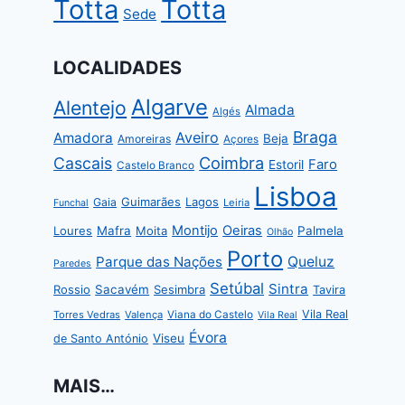
Totta
Totta
Sede
LOCALIDADES
Algarve
Alentejo
Almada
Algés
Braga
Aveiro
Amadora
Beja
Amoreiras
Açores
Coimbra
Cascais
Faro
Estoril
Castelo Branco
Lisboa
Guimarães
Lagos
Gaia
Leiria
Funchal
Montijo
Oeiras
Loures
Mafra
Moita
Palmela
Olhão
Porto
Parque das Nações
Queluz
Paredes
Setúbal
Sintra
Rossio
Sacavém
Sesimbra
Tavira
Vila Real
Torres Vedras
Valença
Viana do Castelo
Vila Real
Évora
Viseu
de Santo António
MAIS…