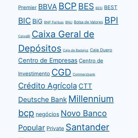
BCP
BES
BBVA
Premier
BEST
BESI
BPI
BIC
BiG
Bolsa de Valores
BNP Paribas
BNU
Caixa Geral de
CaixaBI
Depósitos
Caja Duero
Caja de Badajoz
Centro de Empresas
Centro de
CGD
Investimento
Commerzbank
Crédito Agrícola
CTT
Millennium
Deutsche Bank
bcp
Novo Banco
negócios
Santander
Popular
Private