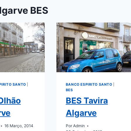
lgarve BES
PIRITO SANTO
|
BANCO ESPIRITO SANTO
|
BES
Olhão
BES Tavira
rve
Algarve
16 Março, 2014
Por
Admin