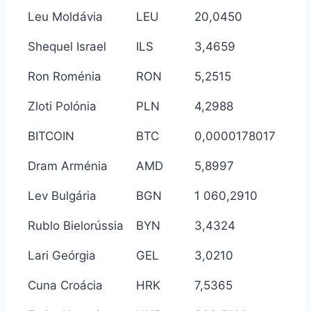
Leu Moldávia
LEU
20,0450
Shequel Israel
ILS
3,4659
Ron Roménia
RON
5,2515
Zloti Polónia
PLN
4,2988
BITCOIN
BTC
0,0000178017
Dram Arménia
AMD
5,8997
Lev Bulgária
BGN
1 060,2910
Rublo Bielorússia
BYN
3,4324
Lari Geórgia
GEL
3,0210
Cuna Croácia
HRK
7,5365