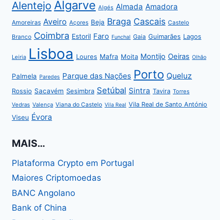
Algarve
Alentejo
Almada
Amadora
Algés
Braga
Cascais
Aveiro
Beja
Amoreiras
Açores
Castelo
Coimbra
Faro
Estoril
Guimarães
Lagos
Gaia
Branco
Funchal
Lisboa
Montijo
Oeiras
Loures
Mafra
Moita
Leiria
Olhão
Porto
Parque das Nações
Queluz
Palmela
Paredes
Setúbal
Sintra
Rossio
Sacavém
Sesimbra
Tavira
Torres
Vila Real de Santo António
Vedras
Valença
Viana do Castelo
Vila Real
Évora
Viseu
MAIS…
Plataforma Crypto em Portugal
Maiores Criptomoedas
BANC Angolano
Bank of China