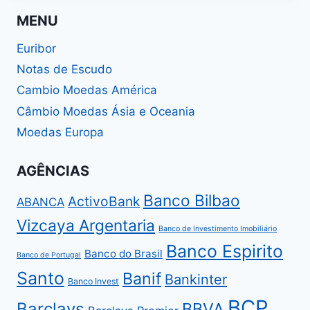
MENU
Euribor
Notas de Escudo
Cambio Moedas América
Câmbio Moedas Ásia e Oceania
Moedas Europa
AGÊNCIAS
Banco Bilbao
ActivoBank
ABANCA
Vizcaya Argentaria
Banco de Investimento Imobiliário
Banco Espirito
Banco do Brasil
Banco de Portugal
Santo
Banif
Bankinter
Banco Invest
BCP
Barclays
BBVA