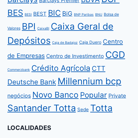
Barclays Premier
BES
BIC
BiG
BEST
Bolsa de
BESI
BNP Paribas
BNU
BPI
Caixa Geral de
Valores
CaixaBI
Depósitos
Centro
Caja Duero
Caja de Badajoz
CGD
de Empresas
Centro de Investimento
Crédito Agrícola
CTT
Commerzbank
Millennium bcp
Deutsche Bank
Novo Banco
Popular
negócios
Private
Santander Totta
Totta
Sede
LOCALIDADES