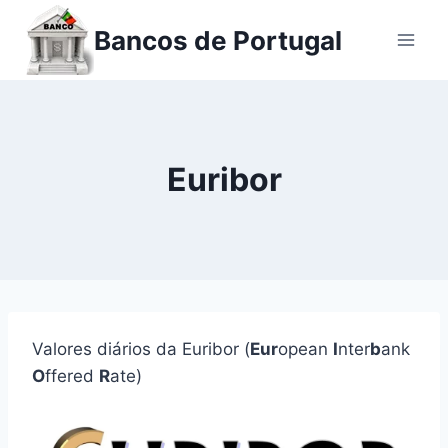
Ir
Bancos de Portugal
para
o
conteúdo
Euribor
Valores diários da Euribor (
Eur
opean
I
nter
b
ank
O
ffered
R
ate)