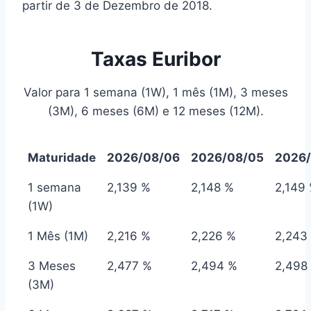
partir de 3 de Dezembro de 2018.
Taxas Euribor
Valor para 1 semana (1W), 1 mês (1M), 3 meses
(3M), 6 meses (6M) e 12 meses (12M).
Maturidade
2026/08/06
2026/08/05
2026
1 semana
2,139 %
2,148 %
2,149
(1W)
1 Mês (1M)
2,216 %
2,226 %
2,243
3 Meses
2,477 %
2,494 %
2,498
(3M)