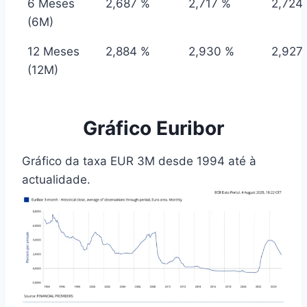
6 Meses
2,687 %
2,717 %
2,724
(6M)
12 Meses
2,884 %
2,930 %
2,927
(12M)
Gráfico Euribor
Gráfico da taxa EUR 3M desde 1994 até à
actualidade.