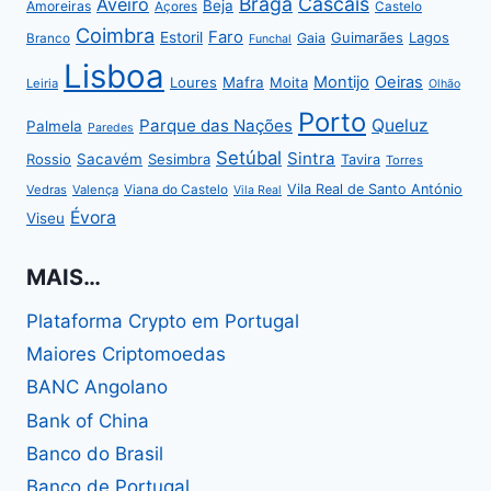
Braga
Cascais
Aveiro
Beja
Amoreiras
Açores
Castelo
Coimbra
Faro
Estoril
Guimarães
Lagos
Gaia
Branco
Funchal
Lisboa
Montijo
Oeiras
Loures
Mafra
Moita
Leiria
Olhão
Porto
Parque das Nações
Queluz
Palmela
Paredes
Setúbal
Sintra
Rossio
Sacavém
Sesimbra
Tavira
Torres
Vila Real de Santo António
Vedras
Valença
Viana do Castelo
Vila Real
Évora
Viseu
MAIS…
Plataforma Crypto em Portugal
Maiores Criptomoedas
BANC Angolano
Bank of China
Banco do Brasil
Banco de Portugal