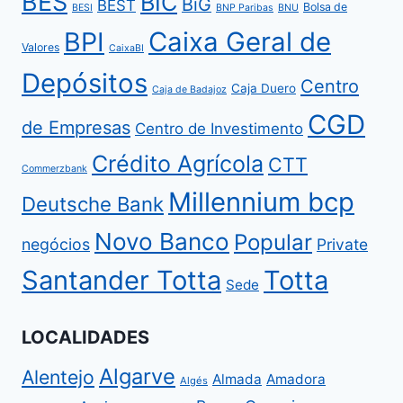
BES
BIC
BiG
BEST
Bolsa de
BESI
BNP Paribas
BNU
BPI
Caixa Geral de
Valores
CaixaBI
Depósitos
Centro
Caja Duero
Caja de Badajoz
CGD
de Empresas
Centro de Investimento
Crédito Agrícola
CTT
Commerzbank
Millennium bcp
Deutsche Bank
Novo Banco
Popular
negócios
Private
Santander Totta
Totta
Sede
LOCALIDADES
Algarve
Alentejo
Almada
Amadora
Algés