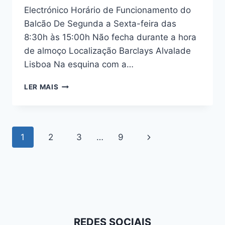
Electrónico Horário de Funcionamento do
Balcão De Segunda a Sexta-feira das
8:30h às 15:00h Não fecha durante a hora
de almoço Localização Barclays Alvalade
Lisboa Na esquina com a…
BARCLAYS
LER MAIS
ALVALADE
LISBOA
Navegação
Next
1
2
3
…
9
de
Page
Página
REDES SOCIAIS