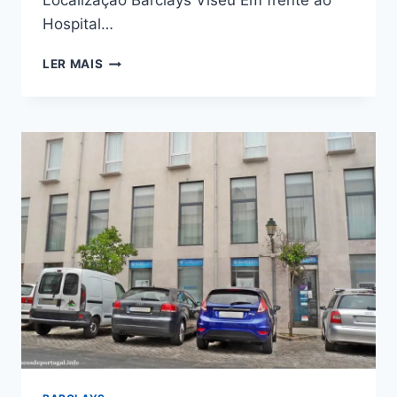
Localização Barclays Viseu Em frente ao
Hospital…
AGÊNCIA
LER MAIS
BARCLAYS
EM
VISEU