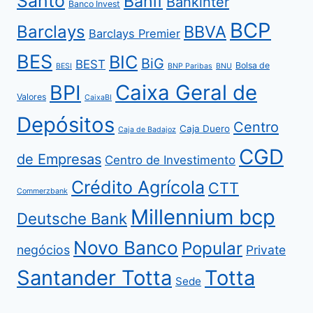
Santo
Banif
Bankinter
Banco Invest
BCP
Barclays
BBVA
Barclays Premier
BES
BIC
BiG
BEST
Bolsa de
BESI
BNP Paribas
BNU
BPI
Caixa Geral de
Valores
CaixaBI
Depósitos
Centro
Caja Duero
Caja de Badajoz
CGD
de Empresas
Centro de Investimento
Crédito Agrícola
CTT
Commerzbank
Millennium bcp
Deutsche Bank
Novo Banco
Popular
negócios
Private
Santander Totta
Totta
Sede