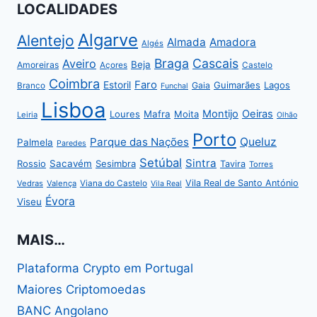
LOCALIDADES
Algarve
Alentejo
Almada
Amadora
Algés
Braga
Cascais
Aveiro
Beja
Amoreiras
Açores
Castelo
Coimbra
Faro
Estoril
Guimarães
Lagos
Gaia
Branco
Funchal
Lisboa
Montijo
Oeiras
Loures
Mafra
Moita
Leiria
Olhão
Porto
Parque das Nações
Queluz
Palmela
Paredes
Setúbal
Sintra
Rossio
Sacavém
Sesimbra
Tavira
Torres
Vila Real de Santo António
Vedras
Valença
Viana do Castelo
Vila Real
Évora
Viseu
MAIS…
Plataforma Crypto em Portugal
Maiores Criptomoedas
BANC Angolano