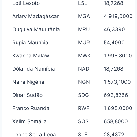
Loti Lesoto
LSL
18,7268
Ariary Madagáscar
MGA
4 919,0000
Ouguiya Mauritânia
MRU
46,3390
Rupia Maurícia
MUR
54,4000
Kwacha Malawi
MWK
1 998,8000
Dólar da Namíbia
NAD
18,7268
Naira Nigéria
NGN
1 573,1000
Dinar Sudão
SDG
693,8266
Franco Ruanda
RWF
1 695,0000
Xelim Somália
SOS
658,8000
Leone Serra Leoa
SLE
28,4372