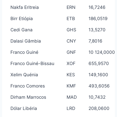
Nakfa Eritreia
ERN
16,7246
Birr Etiópia
ETB
186,0519
Cedi Gana
GHS
13,5270
Dalasi Gâmbia
CNY
7,8016
Franco Guiné
GNF
10 124,0000
Franco Guiné-Bissau
XOF
655,9570
Xelim Quénia
KES
149,1600
Franco Comores
KMF
493,6056
Dirham Marrocos
MAD
10,7432
Dólar Libéria
LRD
208,0600