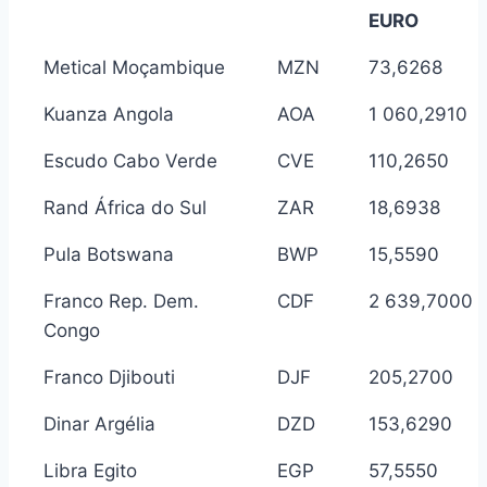
EURO
Metical Moçambique
MZN
73,6268
Kuanza Angola
AOA
1 060,2910
Escudo Cabo Verde
CVE
110,2650
Rand África do Sul
ZAR
18,6938
Pula Botswana
BWP
15,5590
Franco Rep. Dem.
CDF
2 639,7000
Congo
Franco Djibouti
DJF
205,2700
Dinar Argélia
DZD
153,6290
Libra Egito
EGP
57,5550