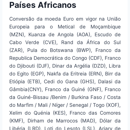
Países Africanos
Conversão da moeda Euro em vigor na União
Europeia para o Metical de Moçambique
(MZN), Kuanza de Angola (AOA), Escudo de
Cabo Verde (CVE), Rand da África do Sul
(ZAR), Pula do Botswana (BWP), Franco da
Republica Democrática do Congo (CDF), Franco
do Djibouti (DJF), Dinar da Argélia (DZD), Libra
do Egito (EGP), Nakfa da Eritreia (ERN), Birr da
Etiópia (ETB), Cedi do Gana (GHS), Dalasi da
Gâmbia(CNY), Franco da Guiné (GNF), Franco
da Guiné-Bissau /Benim / Burkina Faso / Costa
do Marfim / Mali / Níger / Senegal / Togo (XOF),
Xelim do Quénia (KES), Franco das Comores
(KMF), Dirham de Marrocos (MAD), Dólar da
Libéria (LRD), Loti do Lesoto (LSL), Ariary de