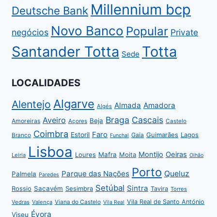
Millennium bcp
Deutsche Bank
Novo Banco
Popular
negócios
Private
Santander Totta
Totta
Sede
LOCALIDADES
Algarve
Alentejo
Almada
Amadora
Algés
Braga
Cascais
Aveiro
Beja
Amoreiras
Açores
Castelo
Coimbra
Faro
Estoril
Guimarães
Lagos
Gaia
Branco
Funchal
Lisboa
Montijo
Oeiras
Loures
Mafra
Moita
Leiria
Olhão
Porto
Parque das Nações
Queluz
Palmela
Paredes
Setúbal
Sintra
Rossio
Sacavém
Sesimbra
Tavira
Torres
Vila Real de Santo António
Vedras
Valença
Viana do Castelo
Vila Real
Évora
Viseu