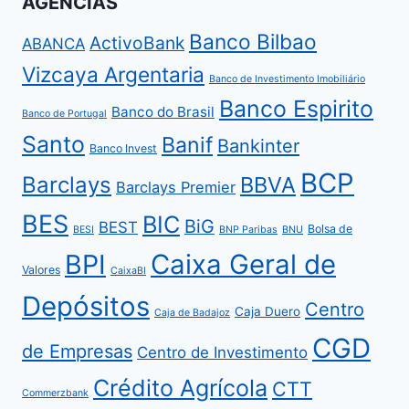
AGÊNCIAS
Banco Bilbao
ActivoBank
ABANCA
Vizcaya Argentaria
Banco de Investimento Imobiliário
Banco Espirito
Banco do Brasil
Banco de Portugal
Santo
Banif
Bankinter
Banco Invest
BCP
Barclays
BBVA
Barclays Premier
BES
BIC
BiG
BEST
Bolsa de
BESI
BNP Paribas
BNU
BPI
Caixa Geral de
Valores
CaixaBI
Depósitos
Centro
Caja Duero
Caja de Badajoz
CGD
de Empresas
Centro de Investimento
Crédito Agrícola
CTT
Commerzbank