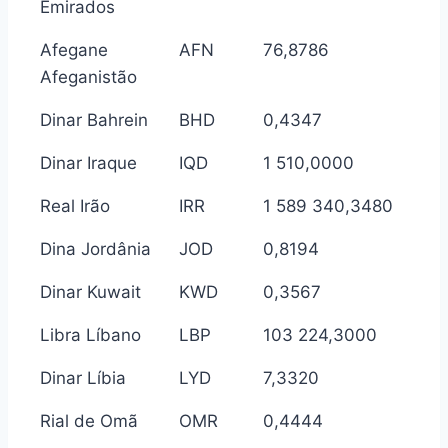
Emirados
Afegane
AFN
76,8786
Afeganistão
Dinar Bahrein
BHD
0,4347
Dinar Iraque
IQD
1 510,0000
Real Irão
IRR
1 589 340,3480
Dina Jordânia
JOD
0,8194
Dinar Kuwait
KWD
0,3567
Libra Líbano
LBP
103 224,3000
Dinar Líbia
LYD
7,3320
Rial de Omã
OMR
0,4444