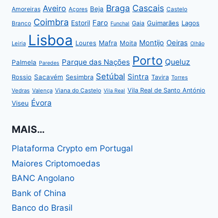
Braga
Cascais
Aveiro
Beja
Amoreiras
Açores
Castelo
Coimbra
Faro
Estoril
Guimarães
Lagos
Gaia
Branco
Funchal
Lisboa
Montijo
Oeiras
Loures
Mafra
Moita
Leiria
Olhão
Porto
Parque das Nações
Queluz
Palmela
Paredes
Setúbal
Sintra
Rossio
Sacavém
Sesimbra
Tavira
Torres
Vila Real de Santo António
Vedras
Valença
Viana do Castelo
Vila Real
Évora
Viseu
MAIS…
Plataforma Crypto em Portugal
Maiores Criptomoedas
BANC Angolano
Bank of China
Banco do Brasil