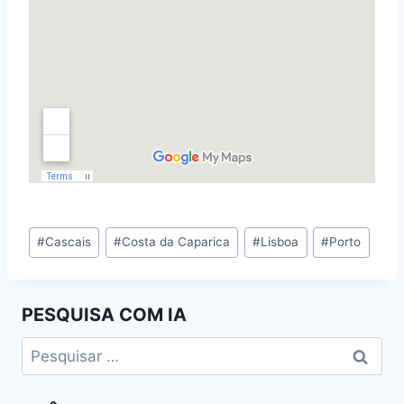
Tags
#
Cascais
#
Costa da Caparica
#
Lisboa
#
Porto
de
Entradas:
PESQUISA COM IA
Pesquisar
por: