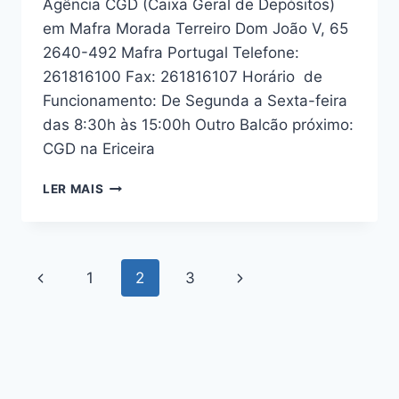
Agência CGD (Caixa Geral de Depósitos)
em Mafra Morada Terreiro Dom João V, 65
2640-492 Mafra Portugal Telefone:
261816100 Fax: 261816107 Horário de
Funcionamento: De Segunda a Sexta-feira
das 8:30h às 15:00h Outro Balcão próximo:
CGD na Ericeira
CGD
LER MAIS
MAFRA
Navegação
Previous
Next
1
2
3
de
Page
Page
Página