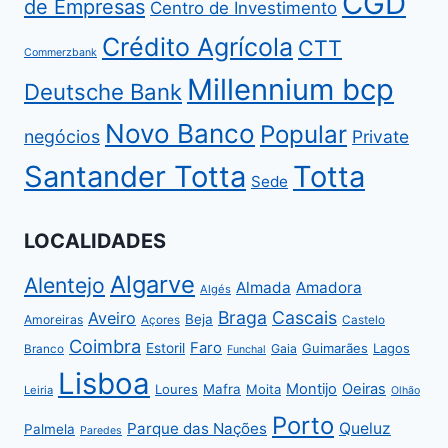
CGD
de Empresas
Centro de Investimento
Crédito Agrícola
CTT
Commerzbank
Millennium bcp
Deutsche Bank
Novo Banco
Popular
negócios
Private
Santander Totta
Totta
Sede
LOCALIDADES
Algarve
Alentejo
Almada
Amadora
Algés
Braga
Cascais
Aveiro
Beja
Amoreiras
Açores
Castelo
Coimbra
Faro
Estoril
Guimarães
Lagos
Gaia
Branco
Funchal
Lisboa
Montijo
Oeiras
Loures
Mafra
Moita
Leiria
Olhão
Porto
Parque das Nações
Queluz
Palmela
Paredes