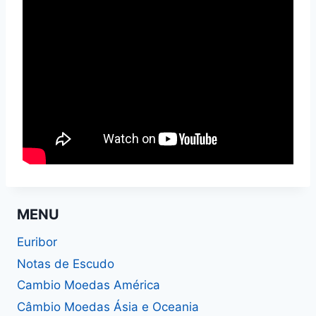
MENU
Euribor
Notas de Escudo
Cambio Moedas América
Câmbio Moedas Ásia e Oceania