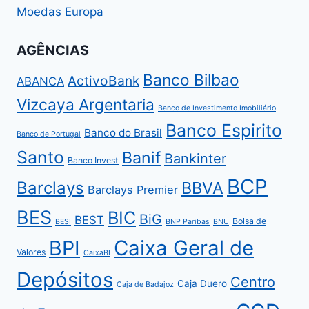
Moedas Europa
AGÊNCIAS
Banco Bilbao
ActivoBank
ABANCA
Vizcaya Argentaria
Banco de Investimento Imobiliário
Banco Espirito
Banco do Brasil
Banco de Portugal
Santo
Banif
Bankinter
Banco Invest
BCP
Barclays
BBVA
Barclays Premier
BES
BIC
BiG
BEST
Bolsa de
BESI
BNP Paribas
BNU
BPI
Caixa Geral de
Valores
CaixaBI
Depósitos
Centro
Caja Duero
Caja de Badajoz