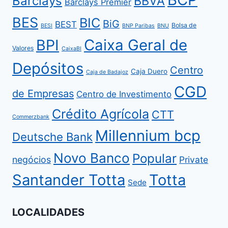
Barclays
BBVA
Barclays Premier
BES
BIC
BiG
BEST
Bolsa de
BESI
BNP Paribas
BNU
BPI
Caixa Geral de
Valores
CaixaBI
Depósitos
Centro
Caja Duero
Caja de Badajoz
CGD
de Empresas
Centro de Investimento
Crédito Agrícola
CTT
Commerzbank
Millennium bcp
Deutsche Bank
Novo Banco
Popular
negócios
Private
Santander Totta
Totta
Sede
LOCALIDADES