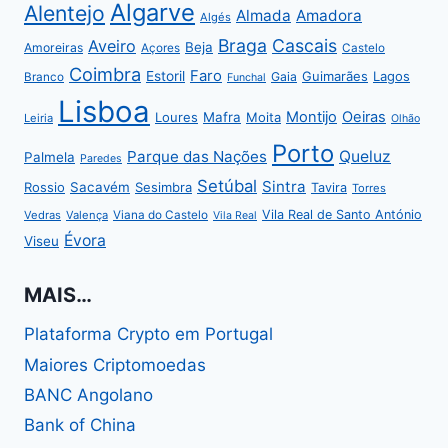
Algarve
Alentejo
Almada
Amadora
Algés
Braga
Cascais
Aveiro
Beja
Amoreiras
Açores
Castelo
Coimbra
Faro
Estoril
Guimarães
Lagos
Gaia
Branco
Funchal
Lisboa
Montijo
Oeiras
Loures
Mafra
Moita
Leiria
Olhão
Porto
Parque das Nações
Queluz
Palmela
Paredes
Setúbal
Sintra
Rossio
Sacavém
Sesimbra
Tavira
Torres
Vila Real de Santo António
Vedras
Valença
Viana do Castelo
Vila Real
Évora
Viseu
MAIS…
Plataforma Crypto em Portugal
Maiores Criptomoedas
BANC Angolano
Bank of China