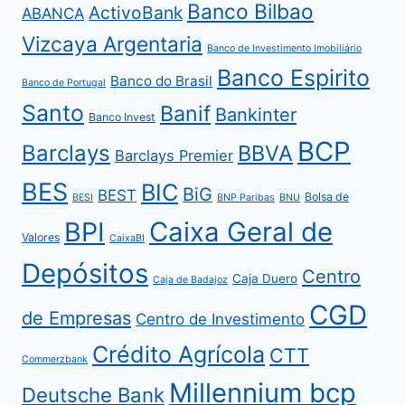
Banco Bilbao
ActivoBank
ABANCA
Vizcaya Argentaria
Banco de Investimento Imobiliário
Banco Espirito
Banco do Brasil
Banco de Portugal
Santo
Banif
Bankinter
Banco Invest
BCP
Barclays
BBVA
Barclays Premier
BES
BIC
BiG
BEST
Bolsa de
BESI
BNP Paribas
BNU
BPI
Caixa Geral de
Valores
CaixaBI
Depósitos
Centro
Caja Duero
Caja de Badajoz
CGD
de Empresas
Centro de Investimento
Crédito Agrícola
CTT
Commerzbank
Millennium bcp
Deutsche Bank