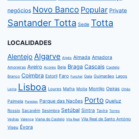
Novo Banco
Popular
negócios
Private
Santander Totta
Totta
Sede
LOCALIDADES
Algarve
Alentejo
Almada
Amadora
Algés
Braga
Cascais
Aveiro
Beja
Amoreiras
Açores
Castelo
Coimbra
Faro
Estoril
Guimarães
Lagos
Gaia
Branco
Funchal
Lisboa
Montijo
Oeiras
Loures
Mafra
Moita
Leiria
Olhão
Porto
Parque das Nações
Queluz
Palmela
Paredes
Setúbal
Sintra
Rossio
Sacavém
Sesimbra
Tavira
Torres
Vila Real de Santo António
Vedras
Valença
Viana do Castelo
Vila Real
Évora
Viseu