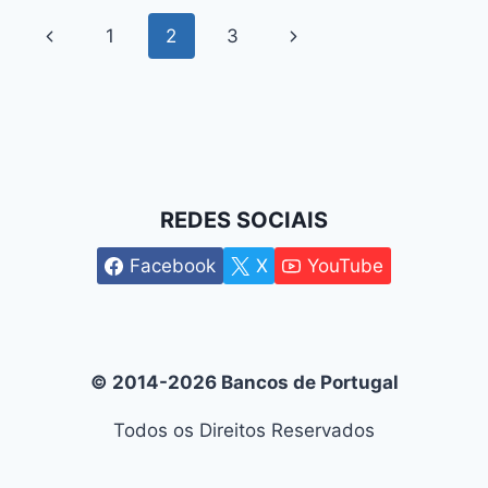
NEGÓCIOS
Navegação
Previous
Next
1
2
3
de
Page
Page
Página
REDES SOCIAIS
Facebook
X
YouTube
© 2014-2026 Bancos de Portugal
Todos os Direitos Reservados