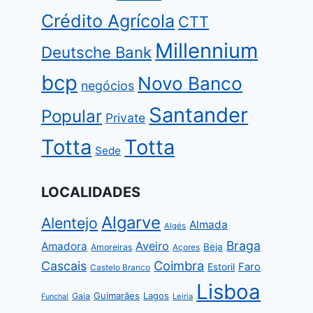
Crédito Agrícola
CTT
Millennium
Deutsche Bank
bcp
Novo Banco
negócios
Santander
Popular
Private
Totta
Totta
Sede
LOCALIDADES
Algarve
Alentejo
Almada
Algés
Braga
Aveiro
Amadora
Beja
Amoreiras
Açores
Coimbra
Cascais
Faro
Estoril
Castelo Branco
Lisboa
Guimarães
Lagos
Gaia
Leiria
Funchal