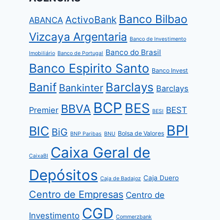
Banco Bilbao
ActivoBank
ABANCA
Vizcaya Argentaria
Banco de Investimento
Banco do Brasil
Imobiliário
Banco de Portugal
Banco Espirito Santo
Banco Invest
Barclays
Banif
Bankinter
Barclays
BCP
BES
BBVA
Premier
BEST
BESI
BPI
BIC
BiG
Bolsa de Valores
BNP Paribas
BNU
Caixa Geral de
CaixaBI
Depósitos
Caja Duero
Caja de Badajoz
Centro de Empresas
Centro de
CGD
Investimento
Commerzbank