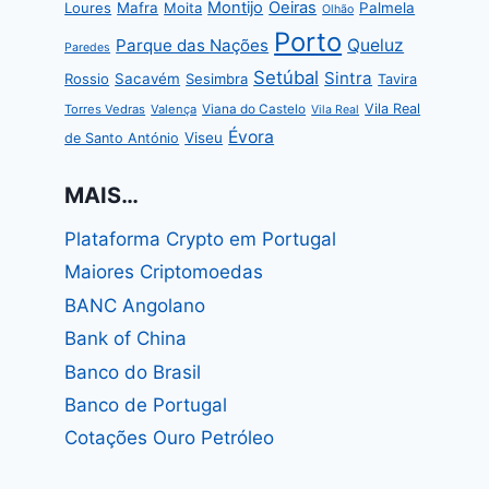
Montijo
Oeiras
Loures
Mafra
Moita
Palmela
Olhão
Porto
Parque das Nações
Queluz
Paredes
Setúbal
Sintra
Rossio
Sacavém
Sesimbra
Tavira
Vila Real
Torres Vedras
Valença
Viana do Castelo
Vila Real
Évora
Viseu
de Santo António
MAIS…
Plataforma Crypto em Portugal
Maiores Criptomoedas
BANC Angolano
Bank of China
Banco do Brasil
Banco de Portugal
Cotações Ouro Petróleo